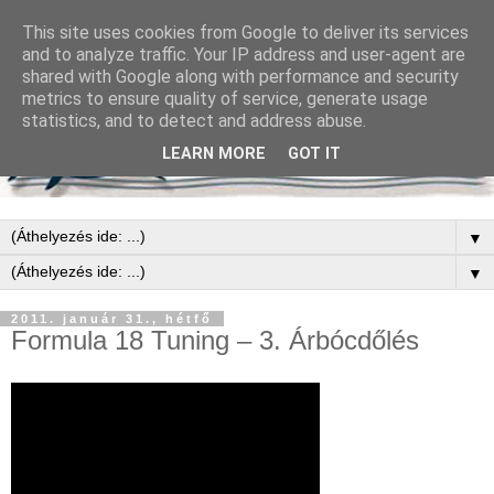
This site uses cookies from Google to deliver its services
and to analyze traffic. Your IP address and user-agent are
shared with Google along with performance and security
metrics to ensure quality of service, generate usage
statistics, and to detect and address abuse.
LEARN MORE
GOT IT
▼
▼
2011. január 31., hétfő
Formula 18 Tuning – 3. Árbócdőlés