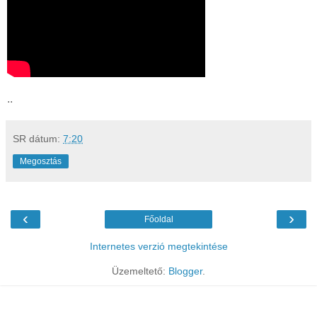
..
SR
dátum:
7:20
Megosztás
‹
›
Főoldal
Internetes verzió megtekintése
Üzemeltető:
Blogger
.