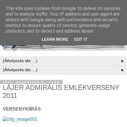
This site uses cookies from Google to deliver its services
and to analyze traffic. Your IP address and user-agent are
shared with Google along with performance and security
metrics to ensure quality of service, generate usage
statistics, and to detect and address abuse.
LEARN MORE
GOT IT
▼
▼
2011. augusztus 9., kedd
LÁJER ADMIRÁLIS EMLÉKVERSENY
2011
VERSENYKIÍRÁS