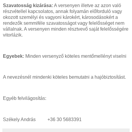
Szavatosság kizárása:
A versenyen illetve az azon való
részvétellel kapcsolatos, annak folyamán előforduló vagy
okozott személyi és vagyoni károkért, károsodásokért a
rendezők semmiféle szavatosságot vagy felelősséget nem
vállalnak. A versenyen minden résztvevő saját felelősségére
vitorlázik.
Egyebek:
Minden versenyző köteles mentőmellényt viselni
A nevezésnél mindenki köteles bemutatni a hajóbiztosítást.
Egyéb felvilágosítás:
Székely András +36 30 5683391