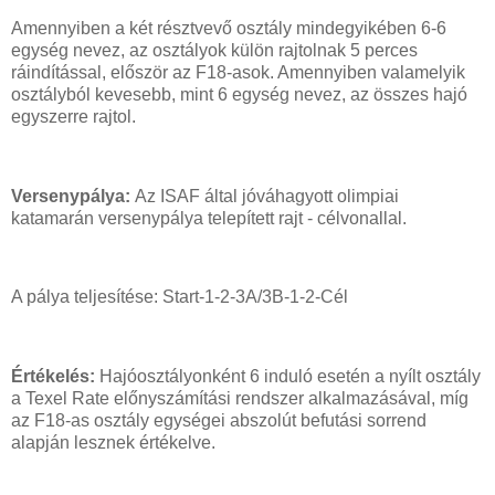
Amennyiben a két résztvevő osztály mindegyikében 6-6
egység nevez, az osztályok külön rajtolnak 5 perces
ráindítással, először az F18-asok. Amennyiben valamelyik
osztályból kevesebb, mint 6 egység nevez, az összes hajó
egyszerre rajtol.
Versenypálya:
Az ISAF által jóváhagyott olimpiai
katamarán versenypálya telepített rajt - célvonallal.
A pálya teljesítése: Start-1-2-3A/3B-1-2-Cél
Értékelés:
Hajóosztályonként 6 induló esetén a nyílt osztály
a Texel Rate előnyszámítási rendszer alkalmazásával, míg
az F18-as osztály egységei abszolút befutási sorrend
alapján lesznek értékelve.