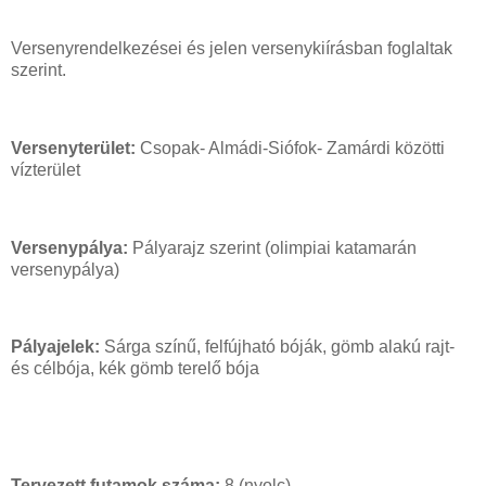
Versenyrendelkezései és jelen versenykiírásban foglaltak
szerint.
Versenyterület:
Csopak- Almádi-Siófok- Zamárdi közötti
vízterület
Versenypálya:
Pályarajz szerint (olimpiai katamarán
versenypálya)
Pályajelek:
Sárga színű, felfújható bóják, gömb alakú rajt-
és célbója, kék gömb terelő bója
Tervezett futamok száma:
8 (nyolc)