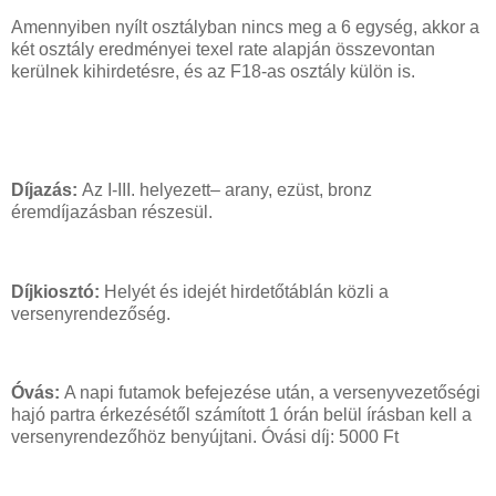
Amennyiben nyílt osztályban nincs meg a 6 egység, akkor a
két osztály eredményei texel rate alapján összevontan
kerülnek kihirdetésre, és az F18-as osztály külön is.
Díjazás:
Az I-III. helyezett– arany, ezüst, bronz
éremdíjazásban részesül.
Díjkiosztó:
Helyét és idejét hirdetőtáblán közli a
versenyrendezőség.
Óvás:
A napi futamok befejezése után, a versenyvezetőségi
hajó partra érkezésétől számított 1 órán belül írásban kell a
versenyrendezőhöz benyújtani. Óvási díj: 5000 Ft