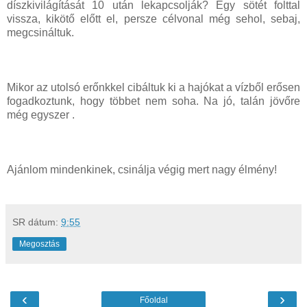
díszkivilágítását 10 után lekapcsolják? Egy sötét folttal
vissza, kikötő előtt el, persze célvonal még sehol, sebaj,
megcsináltuk.
Mikor az utolsó erőnkkel cibáltuk ki a hajókat a vízből erősen
fogadkoztunk, hogy többet nem soha. Na jó, talán jövőre
még egyszer .
Ajánlom mindenkinek, csinálja végig mert nagy élmény!
SR
dátum:
9:55
Megosztás
‹
›
Főoldal