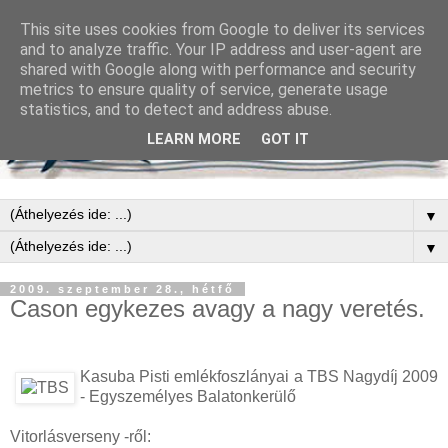
This site uses cookies from Google to deliver its services
and to analyze traffic. Your IP address and user-agent are
shared with Google along with performance and security
metrics to ensure quality of service, generate usage
statistics, and to detect and address abuse.
LEARN MORE
GOT IT
▼
▼
2009. szeptember 28., hétfő
Cason egykezes avagy a nagy veretés.
Kasuba Pisti emlékfoszlányai a TBS Nagydíj 2009
- Egyszemélyes Balatonkerülő
Vitorlásverseny -ről: