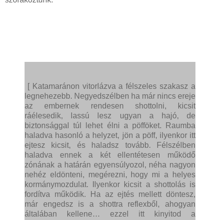
[ Katamaránon vitorlázva a félszeles szakasz a
legnehezebb. Negyedszélben ha már nincs ereje
az embernek rendesen shottolni, kicsit
ráélesedik, lassú lesz ugyan a hajó, de
biztonsággal túl lehet élni a pöfföket. Raumba
haladva hasonló a helyzet, jön a pöff, ilyenkor itt
ejtesz kicsit, és haladsz tovább. Félszélben
haladva ennek a két ellentétesen működő
zónának a határán egyensúlyozol, néha nagyon
nehéz eldönteni, megérezni, hogy mi a helyes
kormánymozdulat. Ilyenkor kicsit a shottolás is
fordítva működik. Ha az ejtés mellett döntesz,
már engedsz is a shottra reflexből, ahogyan
általában kellene… ezzel itt kinyitod a