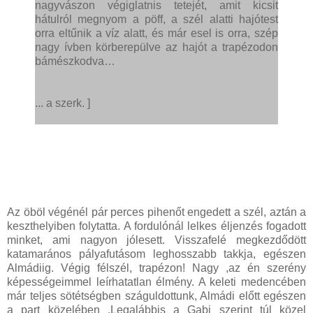
nagyvászon végiglatnis tetejét, amit kicsit
hátulról megnyom a pöff, a szél alatti hajótest
orra eltűnik a víz alatt, és már esel is orra, szép
nagy ívben körberepülve az hajót a trapézodon
bámészkodva…
... a szerk. ]
Az öböl végénél pár perces pihenőt engedett a szél, aztán a
keszthelyiben folytatta. A fordulónál lelkes éljenzés fogadott
minket, ami nagyon jólesett. Visszafelé megkezdődött
katamarános pályafutásom leghosszabb takkja, egészen
Almádiig. Végig félszél, trapézon! Nagy ,az én szerény
képességeimmel leírhatatlan élmény. A keleti medencében
már teljes sötétségben száguldottunk, Almádi előtt egészen
a part közelében .Legalábbis a Gabi szerint túl közel