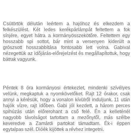
Csütörtök délután leértem a hajóhoz és elkezdem a
felkészülést. Két ledes kerékpárlámpát feltettem a fok
sínjére, egyet hátra a kormányösszekötőre. Feltettem egy
hosszabb spi sottot, bár mint a versenyen kiderült a
grószsott hosszabbítása fontosabb lett volna. Gabival
nézegettük az időjárás-előrejelzést és megállapítottuk, hogy
bátrak vagyunk.
Péntek 8 óra kormányosi értekezlet, mindenki szívélyes
velünk, megkaptuk a nyomkövetőket. Rajt 12 órakor, csak
annyi a kérésük, hogy a vonalon kívülről induljunk. 11 után
hajók vízre, rajt időben. Gabi jól kezdett, a három perces
spihúzás után előrerohant a cső felé. Én a kelleténél
nagyobb távolságot tartottam a mezőnytől, más szélbe
keveredve a Zamárdi partokat támadtam. Ék-i éppen
egytalpas szél. Dióék kijöttek a révhez integetni.