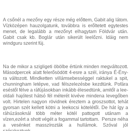
A csőnél a mezőny egy része még előttem, Gabit alig látom.
Vízközépen hauzolgatunk, továbbra is erőltetett egytestes
menet, de legalább a mezőnyt elhagytam Földvár után.
Gabit csak kb. Boglár után sikerült leelőzni. Idáig nem
windguru szerint fúj.
Na de mikor a szigligeti öbölbe értünk minden megváltozott.
Másodpercek alatt felerősödött 4-esre a szél, iránya É-Ény-
ra változott. Mindketten villámsebességgel raktukel a spit,
chunningham letépve, vad félszelezésbe kezdtünk. Pofára
eséstől félve a ráfújásokban inkább élesedtünk, amitől a lee-
oldali hajótest hátsó fél méterét kivéve mindena levegőben
volt. Hirtelen nagyon rövidnek éreztem a groszsottot, tehát
gyorsan szét kellett kötni a leekocsi kötelétől. De hát így a
ráhúzásoknál több méter kötél pattogott utánam a
vízen,ezért a shott végét a fogammal tartottam. Persze néha
a vesénket masszírozták a hullámok. Szóval jól
szórakoztunk.