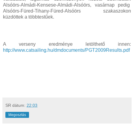
Alsóörs-Almádi-Kensese-Almádi-Alsóörs, vasárnap pedig
Alsóörs-Füred-Tihany-Füred-Alsóörs szakaszokon
küzdöttek a többtestűek.
A verseny eredménye letölthető innen:
http://www.catsailing.hu/dmdocuments/PGT2009Results.pdf
SR
dátum:
22:03
Megosztás