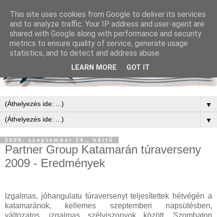
This site uses cookies from Google to deliver its services
and to analyze traffic. Your IP address and user-agent are
shared with Google along with performance and security
metrics to ensure quality of service, generate usage
statistics, and to detect and address abuse.
LEARN MORE
GOT IT
▼
▼
2009. szeptember 14., hétfő
Partner Group Katamarán túraverseny
2009 - Eredmények
Izgalmas, jóhangulatu túraversenyt teljesítettek hétvégén a
katamaránok, kellemes szeptemberi napsütésben,
változatos, izgalmas szélviszonyok között. Szombaton